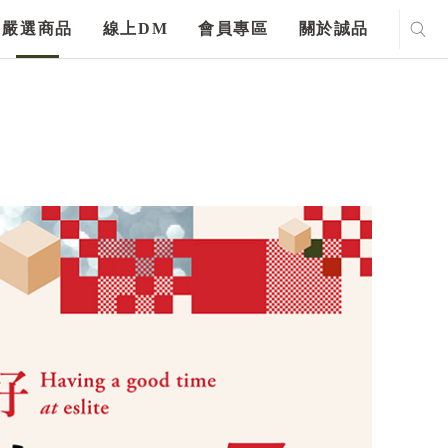
嚴選商品
線上DM
會員專區
關於誠品