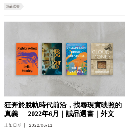
誠品選書
狂奔於脫軌時代前沿，找尋現實映照的
真義──2022年6月｜誠品選書｜外文
上架日期
2022/06/11