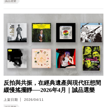
誠品選樂
反拍與共振，在經典遺產與現代狂想間
緩慢搖擺靜──2026年4月｜誠品選樂
上架日期
2026/04/11