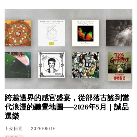
跨越邊界的感官盛宴，從部落古謠到當
代浪漫的聽覺地圖──2026年5月｜誠品
選樂
上架日期
2026/05/16