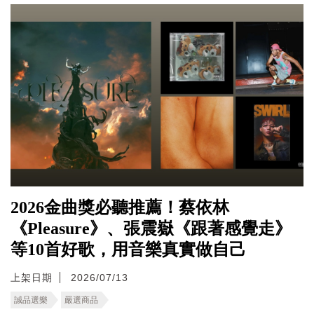
2026金曲獎必聽推薦！蔡依林
《Pleasure》、張震嶽《跟著感覺走》
等10首好歌，用音樂真實做自己
上架日期
2026/07/13
誠品選樂
嚴選商品