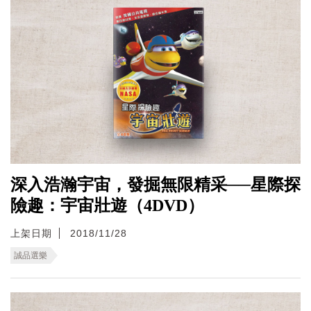
深入浩瀚宇宙，發掘無限精采──星際探
險趣：宇宙壯遊（4DVD）
上架日期
2018/11/28
誠品選樂