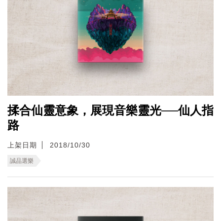
揉合仙靈意象，展現音樂靈光──仙人指
路
上架日期
2018/10/30
誠品選樂