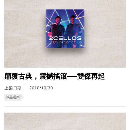
顛覆古典，震撼搖滾──雙傑再起
上架日期
2018/10/30
誠品選樂