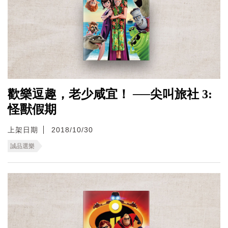
歡樂逗趣，老少咸宜！ ──尖叫旅社 3:
怪獸假期
上架日期
2018/10/30
誠品選樂