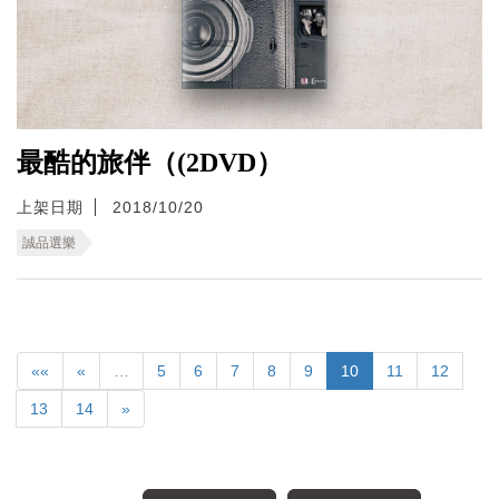
最酷的旅伴（(2DVD）
上架日期
2018/10/20
誠品選樂
««
«
…
5
6
7
8
9
10
11
12
13
14
»