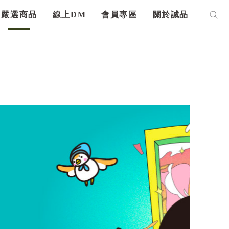
嚴選商品
線上DM
會員專區
關於誠品