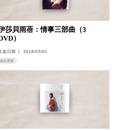
伊莎貝雨蓓：情事三部曲（3
DVD）
上架日期
2018/03/01
誠品選樂