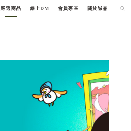
嚴選商品
線上DM
會員專區
關於誠品