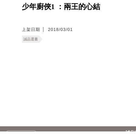
少年廚俠1 ：兩王的心結
上架日期
2018/03/01
誠品選書
誠品
台灣
繁
訂閱電子報