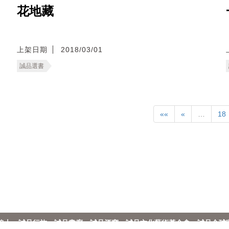
花地藏
上架日期
2018/03/01
誠品選書
««
«
…
18
線上
誠品行旅
誠品畫廊
誠品酒窖
誠品文化藝術基金會
誠品全球