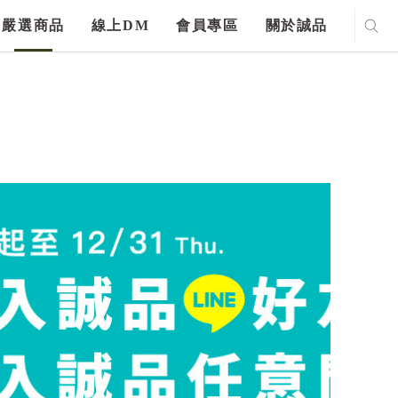
嚴選商品
線上DM
會員專區
關於誠品