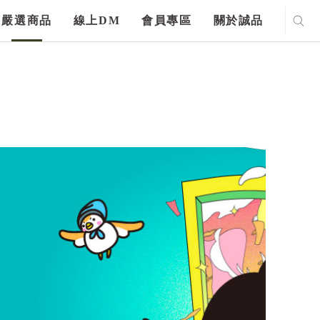
嚴選商品
線上DM
會員專區
關於誠品