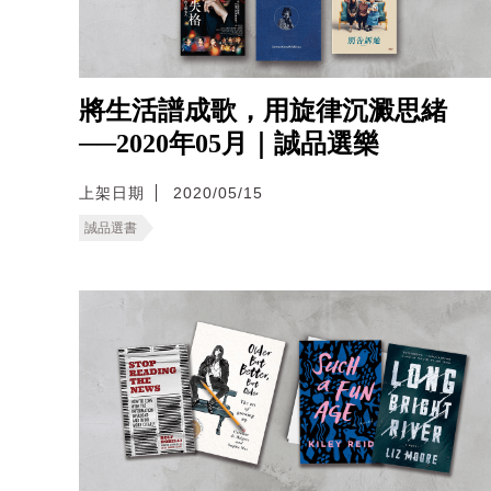
將生活譜成歌，用旋律沉澱思緒
──2020年05月｜誠品選樂
上架日期
2020/05/15
誠品選書