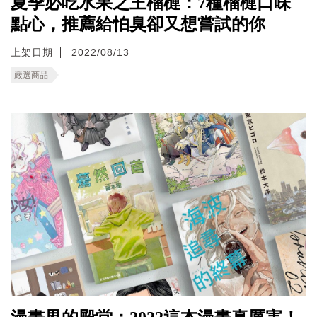
夏季必吃水果之王榴槤：7種榴槤口味
點心，推薦給怕臭卻又想嘗試的你
上架日期
2022/08/13
嚴選商品