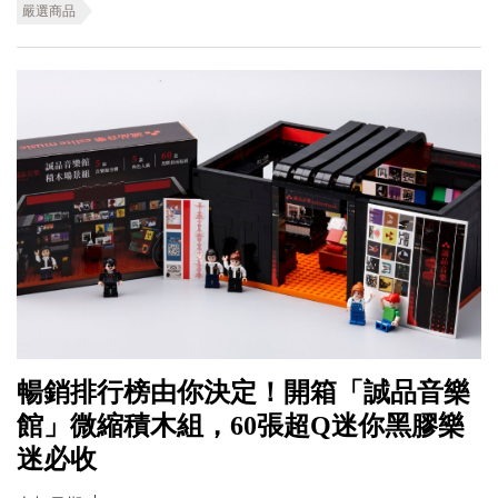
嚴選商品
暢銷排行榜由你決定！開箱「誠品音樂
館」微縮積木組，60張超Q迷你黑膠樂
迷必收