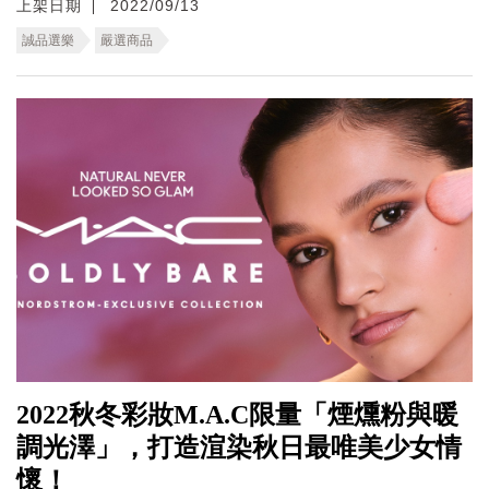
上架日期
2022/09/13
誠品選樂
嚴選商品
2022秋冬彩妝M.A.C限量「煙燻粉與暖
調光澤」，打造渲染秋日最唯美少女情
懷！