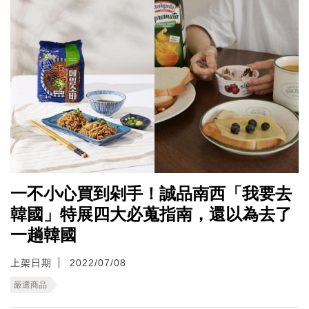
一不小心買到剁手！誠品南西「我要去
韓國」特展四大必蒐指南，還以為去了
一趟韓國
上架日期
2022/07/08
嚴選商品