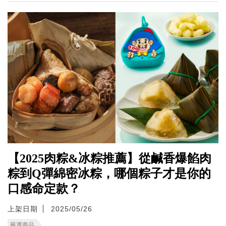
【2025肉粽&冰粽推薦】從鹹香爆餡肉
粽到Q彈綿密冰粽，哪個粽子才是你的
口感命定款？
上架日期
2025/05/26
嚴選商品