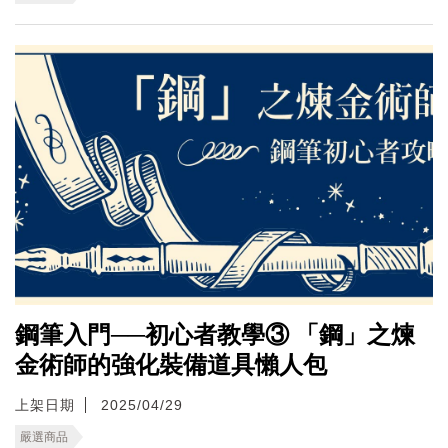
鋼筆入門──初心者教學③ 「鋼」之煉
金術師的強化裝備道具懶人包
上架日期
2025/04/29
嚴選商品