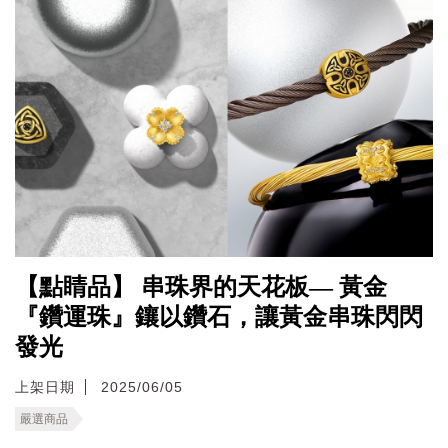
【點睛品】 串珠界的天花板— 黃金
『鑽運珠』鑲以鑽石，讓黃金串珠閃閃
發光
上架日期
2025/06/05
嚴選商品