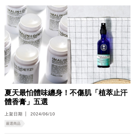
夏天最怕體味纏身！不傷肌「植萃止汗
體香膏」五選
上架日期
2024/06/10
嚴選商品