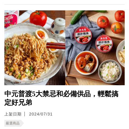
中元普渡5大禁忌和必備供品，輕鬆搞
定好兄弟
上架日期
2024/07/31
嚴選商品