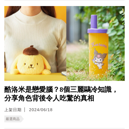
酷洛米是戀愛腦？8個三麗鷗冷知識，
分享角色背後令人吃驚的真相
上架日期
2024/06/18
嚴選商品