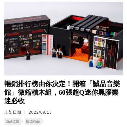
暢銷排行榜由你決定！開箱「誠品音樂
館」微縮積木組，60張超Q迷你黑膠樂
迷必收
上架日期
2022/09/13
誠品選樂
嚴選商品