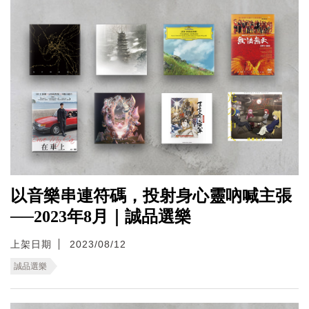
以音樂串連符碼，投射身心靈吶喊主張
──2023年8月｜誠品選樂
上架日期
2023/08/12
誠品選樂