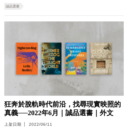
誠品選書
狂奔於脫軌時代前沿，找尋現實映照的
真義──2022年6月｜誠品選書｜外文
上架日期
2022/06/11