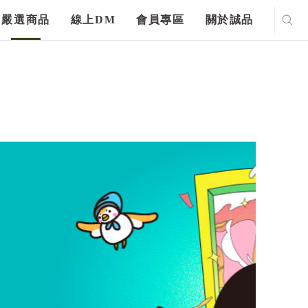
嚴選商品
線上DM
會員專區
關於誠品