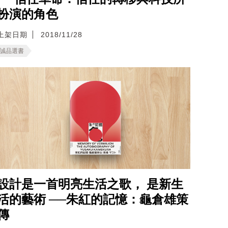
扮演的角色
上架日期
2018/11/28
誠品選書
設計是一首明亮生活之歌， 是新生
活的藝術 ──朱紅的記憶：龜倉雄策
傳