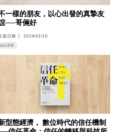
不一樣的朋友，以心出發的真摯友
誼──哥倆好
上架日期
2019/01/10
誠品選書
新型態經濟， 數位時代的信任機制
──信任革命：信任的轉移與科技所