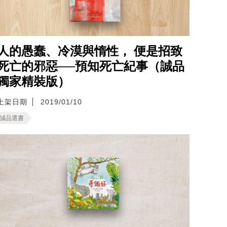
人的愚蠢、冷漠與惰性， 便是招致
死亡的邪惡──預知死亡紀事（誠品
獨家精裝版）
上架日期
2019/01/10
誠品選書