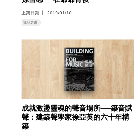
上架日期
2019/01/10
誠品選書
成就激盪靈魂的聲音場所──築音賦
聲：建築聲學家徐亞英的六十年構
築