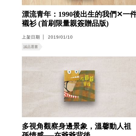
漂流青年：1990後出生的我們✕一
襯衫 (首刷限量親簽贈品版)
上架日期
2019/01/10
誠品選書
多視角觀察身邊景象，溫馨動人祖
孫情感──在爺爺背後