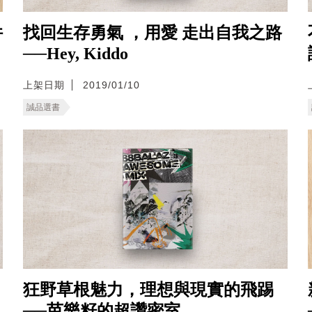
件
找回生存勇氣 ，用愛 走出自我之路
──Hey, Kiddo
上架日期
2019/01/10
誠品選書
狂野草根魅力，理想與現實的飛踢
──芭樂籽的超讚密室