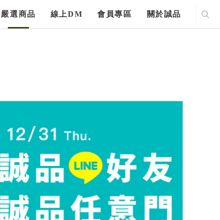
嚴選商品
線上DM
會員專區
關於誠品