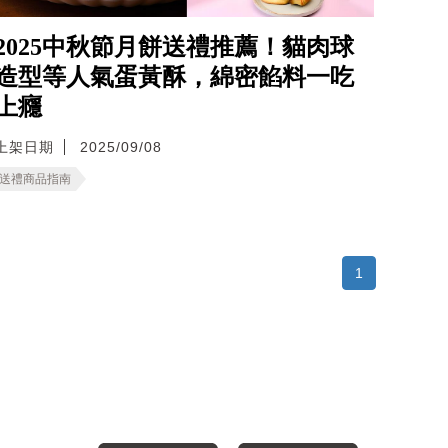
2025中秋節月餅送禮推薦！貓肉球
造型等人氣蛋黃酥，綿密餡料一吃
上癮
上架日期
2025/09/08
送禮商品指南
1