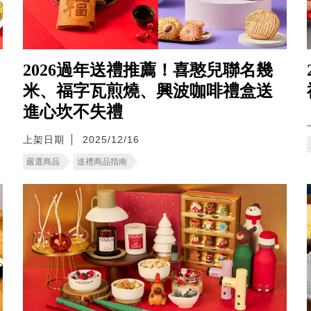
2026過年送禮推薦！喜憨兒聯名幾
米、福字瓦煎燒、興波咖啡禮盒送
進心坎不失禮
上架日期
2025/12/16
嚴選商品
送禮商品指南