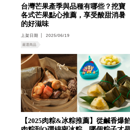
台灣芒果產季與品種有哪些？挖寶
各式芒果點心推薦，享受酸甜消暑
的好滋味
上架日期
2025/06/19
嚴選商品
【2025肉粽&冰粽推薦】從鹹香爆
肉粽到Q彈綿密冰粽，哪個粽子才