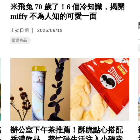
米飛兔 70 歲了！6 個冷知識，揭開
miffy 不為人知的可愛一面
上架日期
2025/06/19
嚴選商品
餡
辦公室下午茶推薦！酥脆點心搭配
是
香濃飲品，替忙碌生活注入小確幸