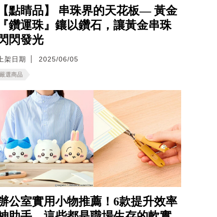
【點睛品】 串珠界的天花板— 黃金
『鑽運珠』鑲以鑽石，讓黃金串珠
閃閃發光
上架日期
2025/06/05
嚴選商品
辦公室實用小物推薦！6款提升效率
神助手，這些都是職場生存的軟實