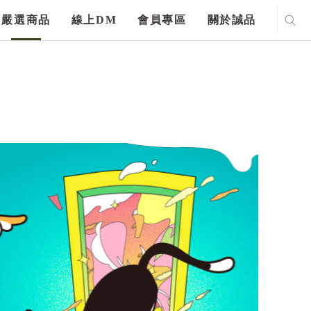
嚴選商品
線上DM
會員專區
關於誠品