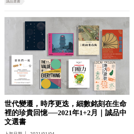
誠品選書
世代變遷，時序更迭，細數銘刻在生命
裡的珍貴回憶──2021年1+2月｜誠品中
文選書
上架日期
2021/01/04