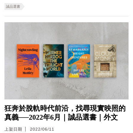
誠品選書
狂奔於脫軌時代前沿，找尋現實映照的
真義──2022年6月｜誠品選書｜外文
上架日期
2022/06/11