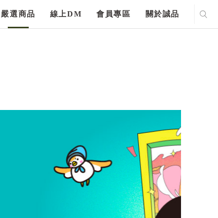
嚴選商品
線上DM
會員專區
關於誠品