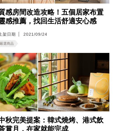
質感房間改造攻略！五個居家布置
靈感推薦，找回生活舒適安心感
上架日期
2021/09/24
嚴選商品
中秋完美提案：韓式燒烤、港式飲
茶賞月，在家就能完成