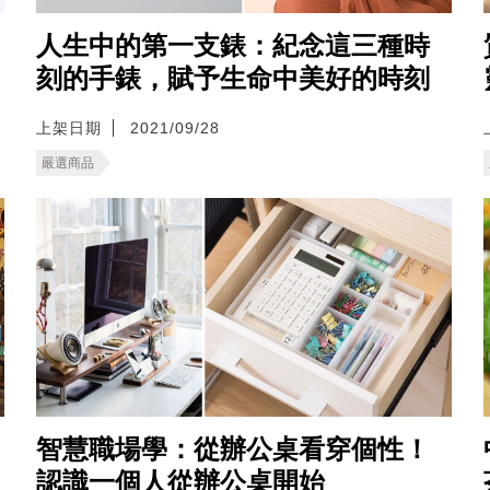
人生中的第一支錶：紀念這三種時
刻的手錶，賦予生命中美好的時刻
上架日期
2021/09/28
嚴選商品
智慧職場學：從辦公桌看穿個性！
認識一個人從辦公桌開始