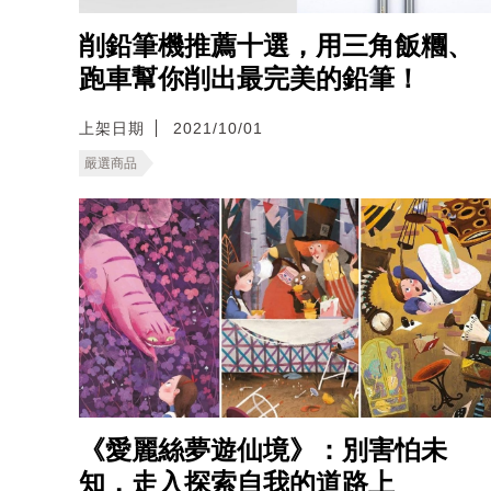
削鉛筆機推薦十選，用三角飯糰、
跑車幫你削出最完美的鉛筆！
上架日期
2021/10/01
嚴選商品
《愛麗絲夢遊仙境》：別害怕未
知，走入探索自我的道路上