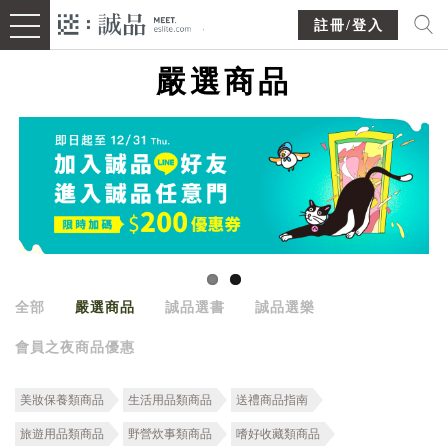
註冊/登入
嚴選商品
全部
嚴選商品
誠品選書
誠品選樂
會員之夜商品優惠
美妝保養類商品
生活用品類商品
送禮商品指南
旅遊用品類商品
野營炊事類商品
嗜好收藏類商品