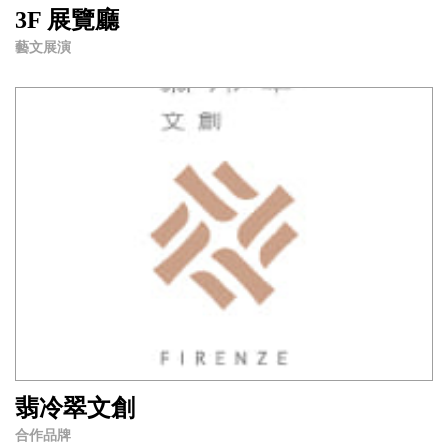
3F 展覽廳
藝文展演
翡冷翠文創
合作品牌