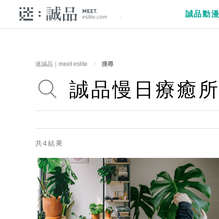
誠品動
迷誠品｜meet eslite
搜尋
共4結果