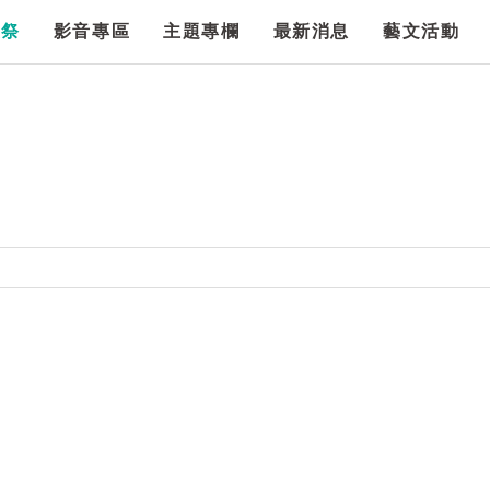
漫祭
影音專區
主題專欄
最新消息
藝文活動