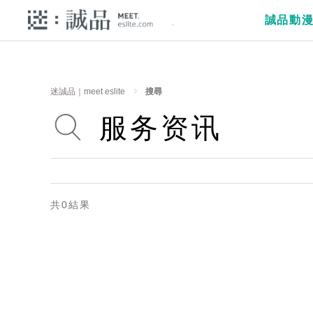
誠品動
迷誠品｜meet eslite
搜尋
共0結果