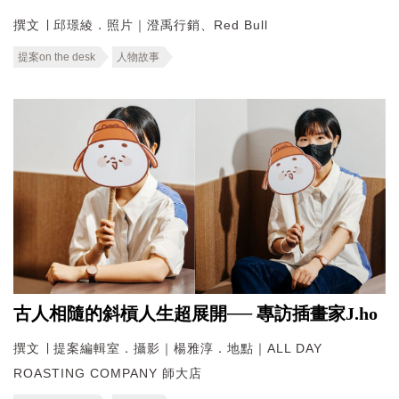
撰文 ∣ 邱璟綾．照片｜澄禹行銷、Red Bull
提案on the desk
人物故事
古人相隨的斜槓人生超展開── 專訪插畫家J.ho
撰文 ∣ 提案編輯室．攝影｜楊雅淳．地點｜ALL DAY
ROASTING COMPANY 師大店