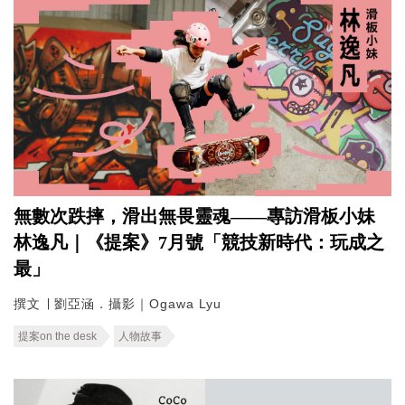
無數次跌摔，滑出無畏靈魂——專訪滑板小妹
林逸凡｜《提案》7月號「競技新時代：玩成之
最」
撰文 ∣ 劉亞涵．攝影｜Ogawa Lyu
提案on the desk
人物故事