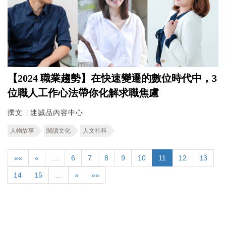
【2024 職業趨勢】在快速變遷的數位時代中，3
位職人工作心法帶你化解求職焦慮
撰文 ∣ 迷誠品內容中心
人物故事
閱讀文化
人文社科
««
«
…
6
7
8
9
10
11
12
13
14
15
…
»
»»