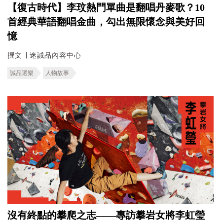
【復古時代】李玟熱門單曲是翻唱丹麥歌？10
首經典華語翻唱金曲，勾出無限懷念與美好回
憶
撰文 ∣ 迷誠品內容中心
誠品選樂
人物故事
沒有終點的攀爬之志——專訪攀岩女將李虹瑩