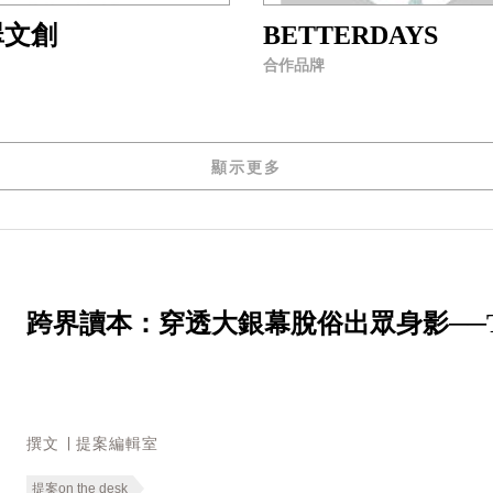
翠文創
BETTERDAYS
合作品牌
顯示更多
跨界讀本：穿透大銀幕脫俗出眾身影──Tilda S
撰文 ∣ 提案編輯室
提案on the desk