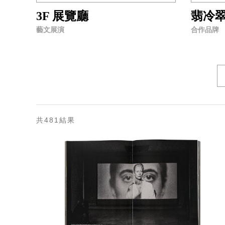
3F 展覽廳
翡冷
藝文展演
合作品牌
共481結果