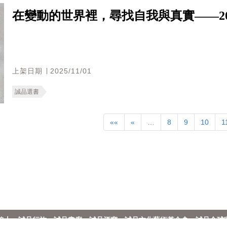
在變動的世界裡，尋找自我與真實——20
上架日期 ∣ 2025/11/01
誠品選書
««
«
…
8
9
10
1
線上
誠品行旅
誠品畫廊
誠品酒窖
誠品文化藝術基金會
誠品全球