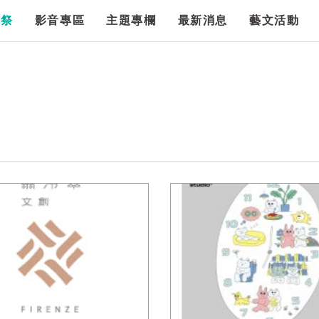
漫祭
影音專區
主題專欄
最新消息
藝文活動