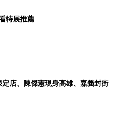
看特展推薦
限定店、陳傑憲現身高雄、嘉義封街