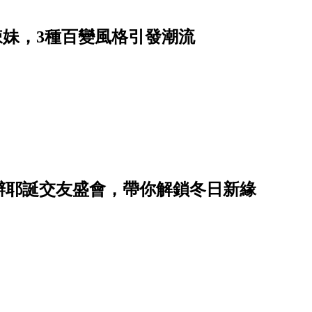
長腿辣妹，3種百變風格引發潮流
首辦耶誕交友盛會，帶你解鎖冬日新緣