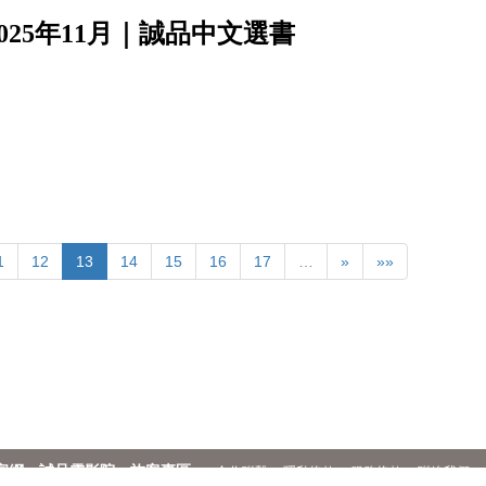
25年11月｜誠品中文選書
1
12
13
14
15
16
17
…
»
»»
官網
誠品電影院
旅客專區
合作聯繫
隱私條款
服務條款
聯絡我們