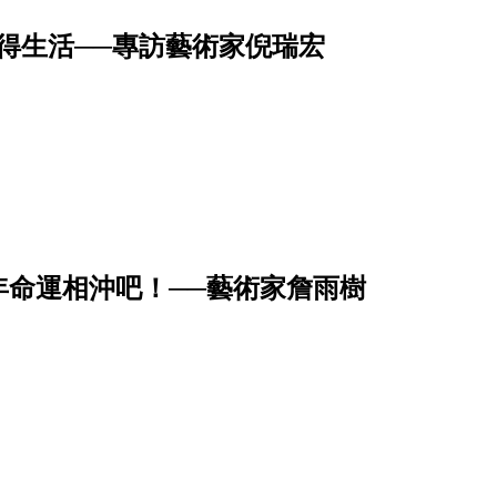
……仙女還是得生活──專訪藝術家倪瑞宏
年命運相沖吧！──藝術家詹雨樹