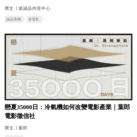
撰文 ∣ 迷誠品內容中心
誠品專欄
迷電影
戀夏35000日：冷氣機如何改變電影產業｜葉郎
電影徵信社
撰文 ∣ 葉郎