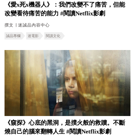
《愛x死x機器人 》：我們改變不了痛苦，但能
改變看待痛苦的能力 #閱讀Netflix影劇
撰文 ∣ 迷誠品內容中心
誠品專欄
迷電影
閱讀文化
《窺探》心底的黑洞，是撲火般的救贖。不斷
燒自己的腦來翻轉人生 #閱讀Netflix影劇