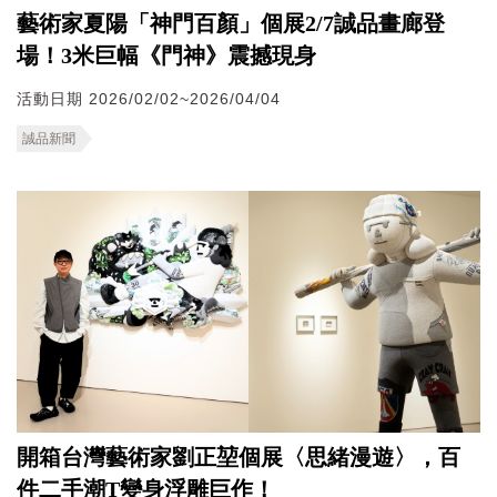
藝術家夏陽「神門百顏」個展2/7誠品畫廊登
場！3米巨幅《門神》震撼現身
活動日期 2026/02/02~2026/04/04
誠品新聞
開箱台灣藝術家劉正堃個展〈思緒漫遊〉，百
件二手潮T變身浮雕巨作！