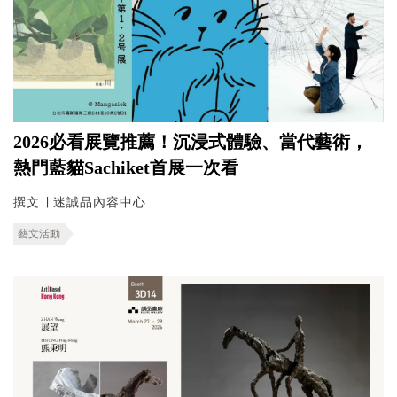
2026必看展覽推薦！沉浸式體驗、當代藝術，
熱門藍貓Sachiket首展一次看
撰文 ∣ 迷誠品內容中心
藝文活動