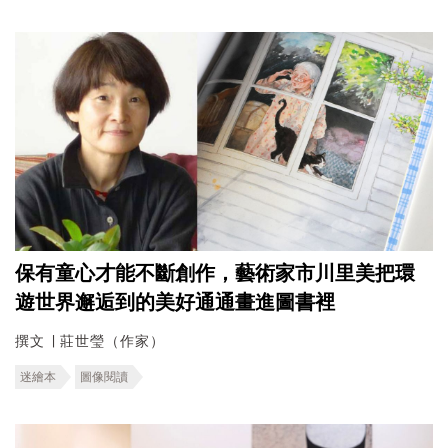
保有童心才能不斷創作，藝術家市川里美把環
遊世界邂逅到的美好通通畫進圖書裡
撰文 ∣ 莊世瑩（作家）
迷繪本
圖像閱讀