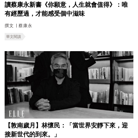
讀蔡康永新書《你願意，人生就會值得》：唯
有經歷過，才能感受個中滋味
撰文 ∣ 蔡康永
華文閱讀
【敦南歲月】林懷民：「當世界安靜下來，迎
接新世代的到來。」