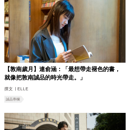
【敦南歲月】連俞涵：「最想帶走褪色的書，
就像把敦南誠品的時光帶走。」
撰文 ∣ ELLE
誠品專欄