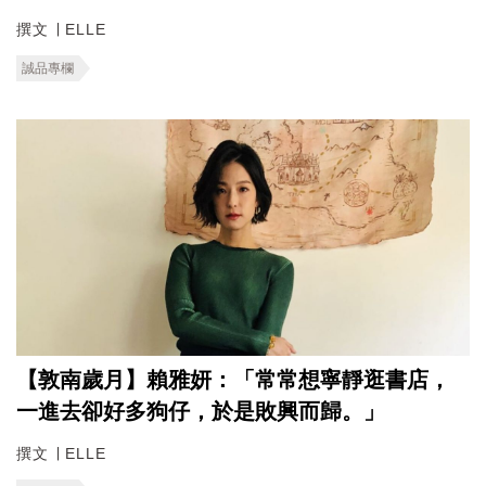
撰文 ∣ ELLE
誠品專欄
【敦南歲月】賴雅妍：「常常想寧靜逛書店，
一進去卻好多狗仔，於是敗興而歸。」
撰文 ∣ ELLE