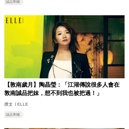
誠品專欄
【敦南歲月】陶晶瑩：「江湖傳說很多人會在
敦南誠品把妹，想不到我也被把過！」
撰文 ∣ ELLE
誠品專欄