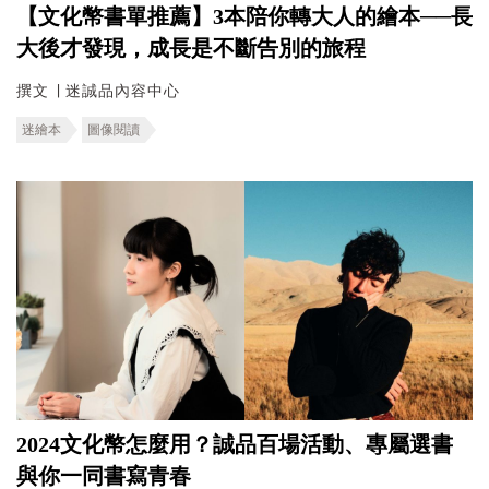
【文化幣書單推薦】3本陪你轉大人的繪本──長
大後才發現，成長是不斷告別的旅程
撰文 ∣ 迷誠品內容中心
迷繪本
圖像閱讀
2024文化幣怎麼用？誠品百場活動、專屬選書
與你一同書寫青春