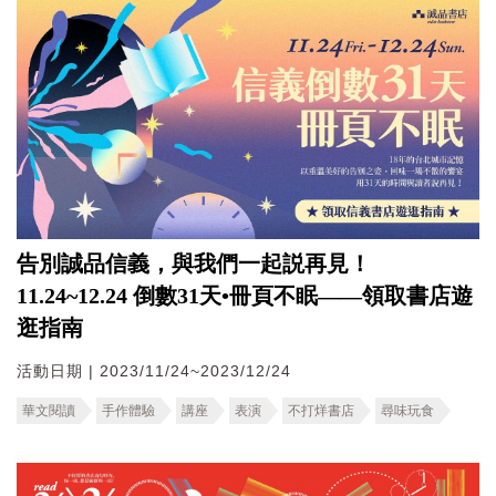
告別誠品信義，與我們一起説再見！
11.24~12.24 倒數31天•冊頁不眠——領取書店遊
逛指南
活動日期 | 2023/11/24~2023/12/24
華文閱讀
手作體驗
講座
表演
不打烊書店
尋味玩食