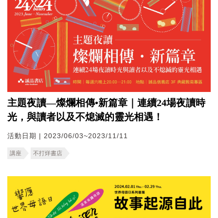
主題夜讀—燦爛相傳•新篇章｜連續24場夜讀時
光，與讀者以及不熄滅的靈光相遇！
活動日期 | 2023/06/03~2023/11/11
講座
不打烊書店