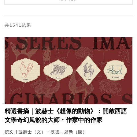
共1541結果
精選書摘｜波赫士《想像的動物》：開啟西語
文學奇幻風貌的大師・作家中的作家
撰文 ∣ 波赫士（文）・彼德．席斯（圖）