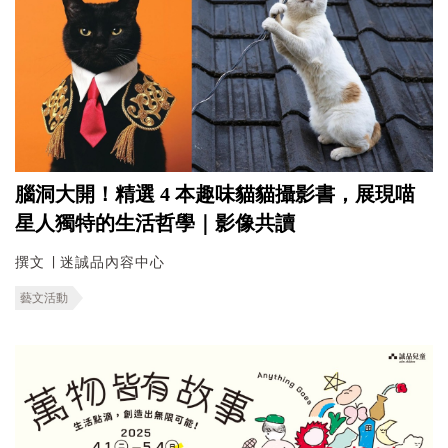
腦洞大開！精選 4 本趣味貓貓攝影書，展現喵
星人獨特的生活哲學｜影像共讀
撰文 ∣ 迷誠品內容中心
藝文活動