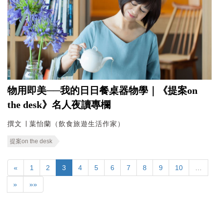
物用即美──我的日日餐桌器物學｜《提案on
the desk》名人夜讀專欄
撰文 ∣ 葉怡蘭（飲食旅遊生活作家）
提案on the desk
«
1
2
3
4
5
6
7
8
9
10
…
»
»»