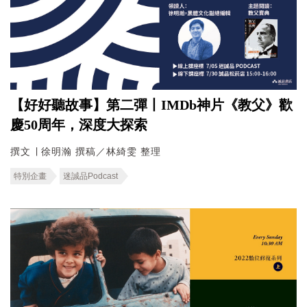
【好好聽故事】第二彈丨IMDb神片《教父》歡
慶50周年，深度大探索
撰文 ∣ 徐明瀚 撰稿／林綺雯 整理
特別企畫
迷誠品Podcast