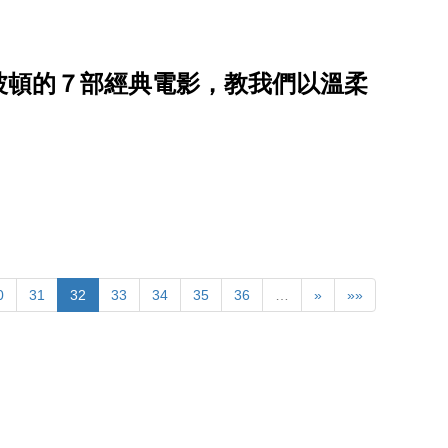
波頓的７部經典電影，教我們以溫柔
0
31
32
33
34
35
36
…
»
»»