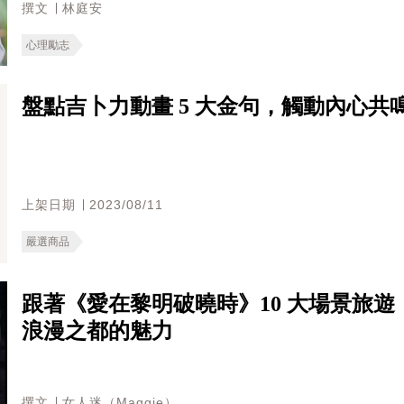
撰文 ∣ 林庭安
心理勵志
盤點吉卜力動畫 5 大金句，觸動內心
上架日期 ∣ 2023/08/11
嚴選商品
跟著《愛在黎明破曉時》10 大場景旅
浪漫之都的魅力
撰文 ∣ 女人迷（Maggie）