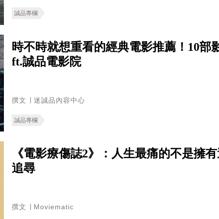
誠品專欄
時不時就想重看的經典電影推薦！10部
ft.誠品電影院
撰文 ∣ 迷誠品內容中心
誠品專欄
《電影療傷誌2》：人生最痛的不是擁
追尋
撰文 ∣ Moviematic