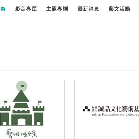
漫祭
影音專區
主題專欄
最新消息
藝文活動