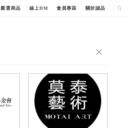
嚴選商品
線上DM
會員專區
關於誠品