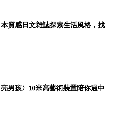
 日常藝術家】用 7 本質感日文雜誌探索生活風格，找
月亮男孩〉10米高藝術裝置陪你過中