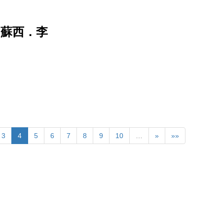
：蘇西．李
3
4
5
6
7
8
9
10
…
»
»»