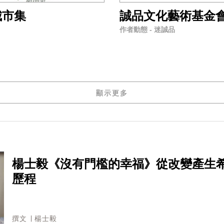
城市集
誠品文化藝術基金
作者動態 - 迷誠品
顯示更多
楊士毅《沒有門檻的幸福》從改變產生
歷程
撰文 ∣ 楊士毅