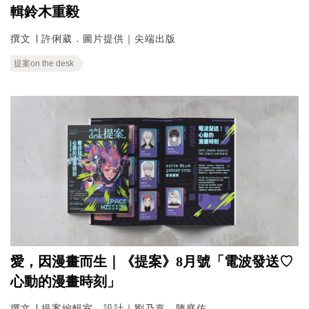
輯鈴木重毅
撰文 ∣ 許俐葳．圖片提供｜尖端出版
提案on the desk
愛，因漫畫而生｜《提案》8月號「電波發送♡
心動的漫畫時刻」
撰文 ∣ 提案編輯室．設計｜劉乃嘉．陳庭佑