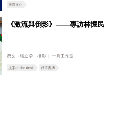
旅遊文化
《激流與倒影》——專訪林懷民
撰文 ∣ 張立雯．攝影｜ 十月工作室
提案on the desk
精選書摘