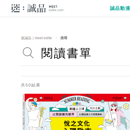
誠品動
迷誠品｜meet eslite
搜尋
共50結果