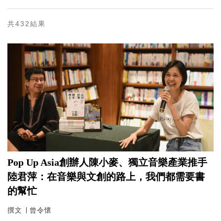
共432結果
Pop Up Asia創辦人陳小麥、獨立音樂產業推手
陸君萍：在音樂與文創的路上，我們都需要書
的幫忙
撰文 ∣ 曾令懷