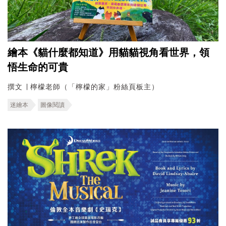
繪本《貓什麼都知道》用貓貓視角看世界，領
悟生命的可貴
撰文 ∣ 檸檬老師（「檸檬的家」粉絲頁板主）
迷繪本
圖像閱讀