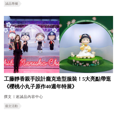
誠品專欄
工藤靜香親手設計龐克造型服裝！5大亮點帶逛
《櫻桃小丸子原作40週年特展》
撰文 ∣ 迷誠品內容中心
藝文活動