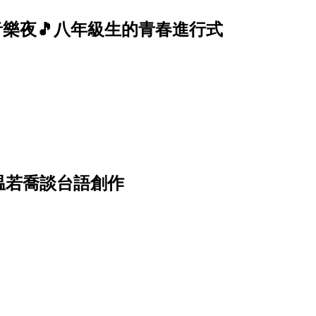
週末音樂夜🎵八年級生的青春進行式
温若喬談台語創作