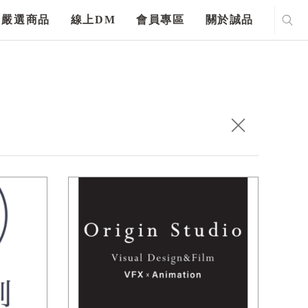
嚴選商品
線上DM
會員專區
關於誠品