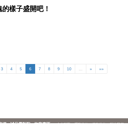
瑰的樣子盛開吧！
3
4
5
6
7
8
9
10
…
»
»»
官網
誠品電影院
旅客專區
合作聯繫
隱私條款
服務條款
聯絡我們