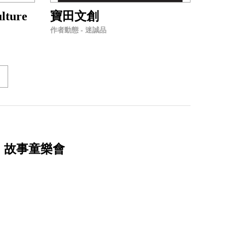
lture
寶田文創
作者動態 - 迷誠品
》故事童樂會