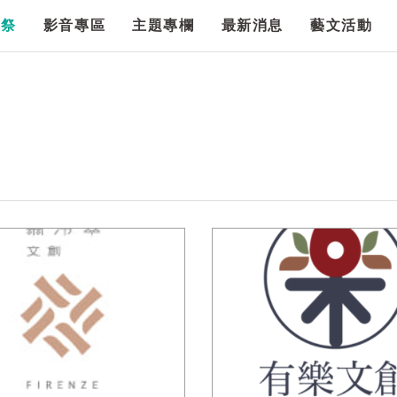
漫祭
影音專區
主題專欄
最新消息
藝文活動