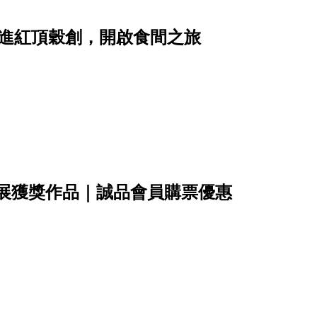
走進紅頂穀創，開啟食間之旅
影展獲獎作品｜誠品會員購票優惠