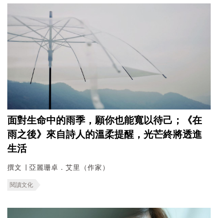
面對生命中的雨季，願你也能寬以待己；《在
雨之後》來自詩人的溫柔提醒，光芒終將透進
生活
撰文 ∣ 亞麗珊卓．艾里（作家）
閱讀文化