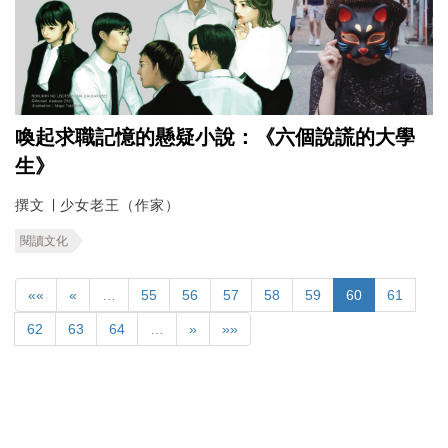
喚起求職記憶的懸疑小說：《六個說謊的大學
生》
撰文 ∣ 少女老王（作家）
閱讀文化
««
«
…
55
56
57
58
59
60
61
62
63
64
…
»
»»