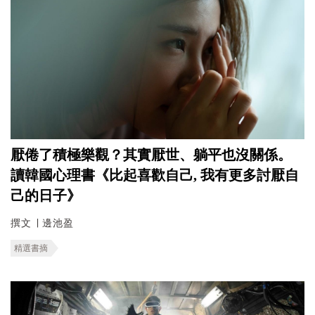
厭倦了積極樂觀？其實厭世、躺平也沒關係。
讀韓國心理書《比起喜歡自己, 我有更多討厭自
己的日子》
撰文 ∣ 邊池盈
精選書摘