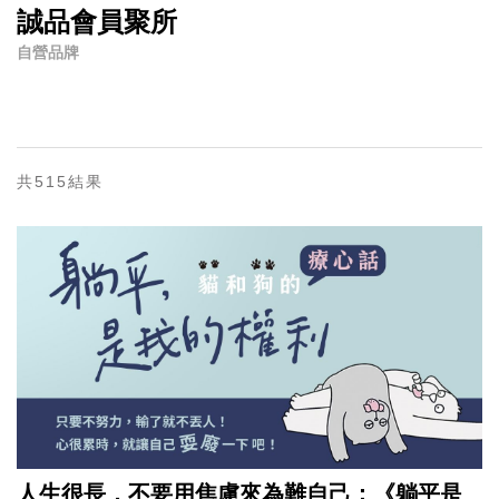
誠品會員聚所
自營品牌
共515結果
人生很長，不要用焦慮來為難自己；《躺平是