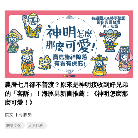
農曆七月卻不普渡？原來是神明接收到好兄弟
的「客訴」！海豚男新書推薦：《神明怎麽那
麽可愛！》
撰文 ∣ 海豚男
閱讀文化
人文社科