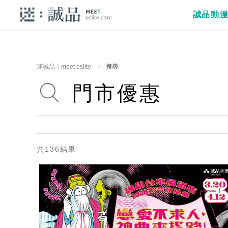
誠品動
迷誠品｜meet eslite
搜尋
共136結果