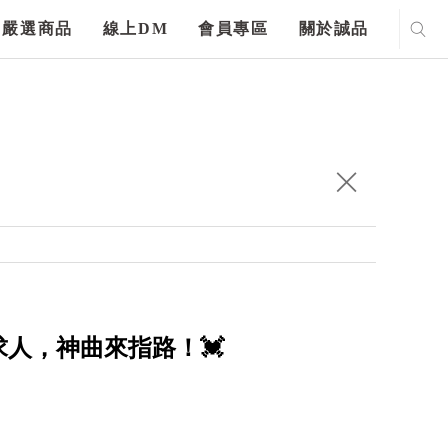
嚴選商品
線上DM
會員專區
關於誠品
求人，神曲來指路！💓