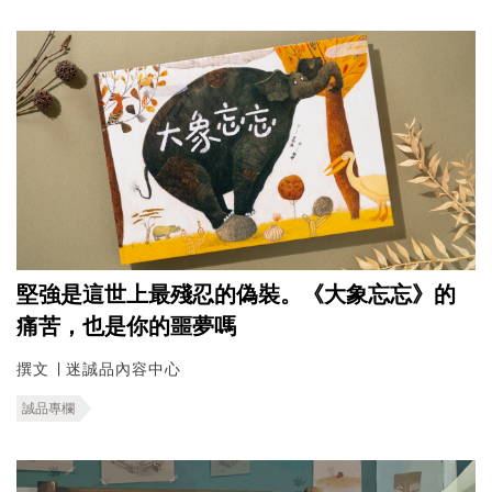
堅強是這世上最殘忍的偽裝。《大象忘忘》的
痛苦，也是你的噩夢嗎
撰文 ∣ 迷誠品內容中心
誠品專欄