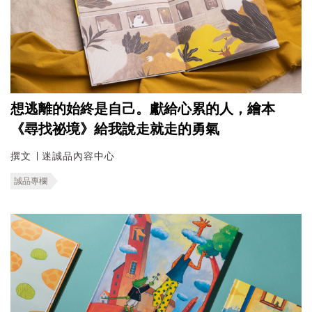
想逃離的始終是自己。獻給心累的人，繪本
《尋找祕境》給我說走就走的勇氣
撰文 ∣ 迷誠品內容中心
誠品專欄