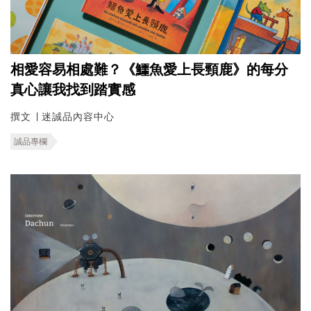
相愛容易相處難？《鱷魚愛上長頸鹿》的每分
真心讓我找到踏實感
撰文 ∣ 迷誠品內容中心
誠品專欄