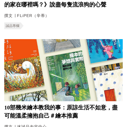
的家在哪裡嗎？》說盡每隻流浪狗的心聲
撰文 ∣ FLiPER（辛蒂）
誠品專欄
10部幾米繪本教我的事：原諒生活不如意，盡
可能溫柔擁抱自己＃繪本推薦
撰文 ∣ 迷誠品內容中心