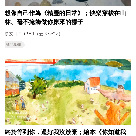
想像自己作為《精靈的日常》；快樂穿梭在山
林、毫不掩飾做你原來的樣子
撰文 ∣ FLiPER（云 ʕ•͡-•ʔฅ）
誠品專欄
終於等到你，還好我沒放棄；繪本《你知道我