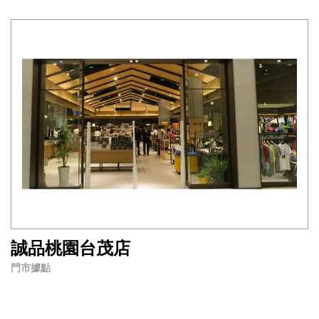
誠品桃園台茂店
門市據點