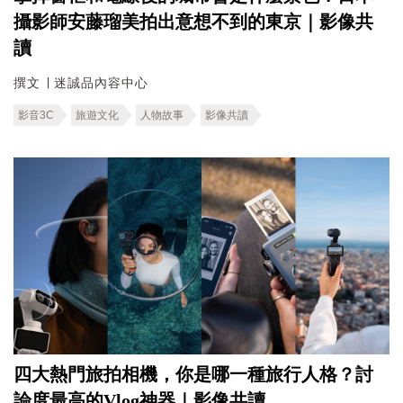
攝影師安藤瑠美拍出意想不到的東京｜影像共
讀
撰文 ∣ 迷誠品內容中心
影音3C
旅遊文化
人物故事
影像共讀
四大熱門旅拍相機，你是哪一種旅行人格？討
論度最高的Vlog神器｜影像共讀