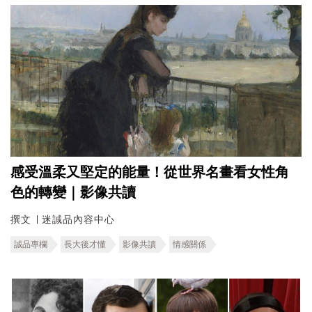
感受溫柔又堅定的能量！從世界名畫看女性角
色的轉變｜影像共讀
撰文 ∣ 迷誠品內容中心
誠品專欄
長大後才懂
影像共讀
情感關係