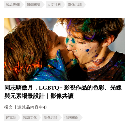
誠品專欄
圖像閱讀
人文社科
影像共讀
同志驕傲月，LGBTQ+ 影視作品的色彩、光線
與元素場景設計｜影像共讀
撰文 ∣ 迷誠品內容中心
迷電影
閱讀文化
影像共讀
情感關係