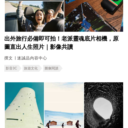
出外旅行必備即可拍！老派靈魂底片相機，原
圖直出人生照片｜影像共讀
撰文 ∣ 迷誠品內容中心
影音3C
旅遊文化
圖像閱讀