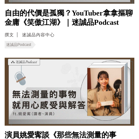
自由的代價是孤獨？YouTuber拿拿摳聊
金庸《笑傲江湖》｜迷誠品Podcast
撰文
迷誠品內容中心
迷誠品Podcast
演員姚愛寗談《那些無法測量的事