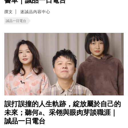
書單｜誠品一日電台
撰文
迷誠品內容中心
誠品一日電台
誤打誤撞的人生軌跡，綻放屬於自己的
未來；聽何a、采翎與眼肉芽談職涯｜
誠品一日電台