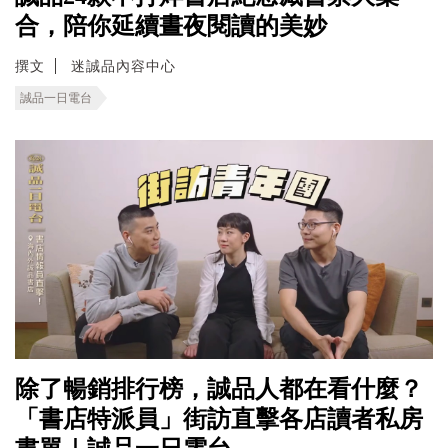
合，陪你延續晝夜閱讀的美妙
撰文
迷誠品內容中心
誠品一日電台
除了暢銷排行榜，誠品人都在看什麼？
「書店特派員」街訪直擊各店讀者私房