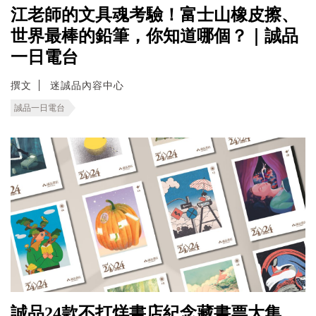
江老師的文具魂考驗！富士山橡皮擦、
世界最棒的鉛筆，你知道哪個？｜誠品
一日電台
撰文
迷誠品內容中心
誠品一日電台
誠品24款不打烊書店紀念藏書票大集