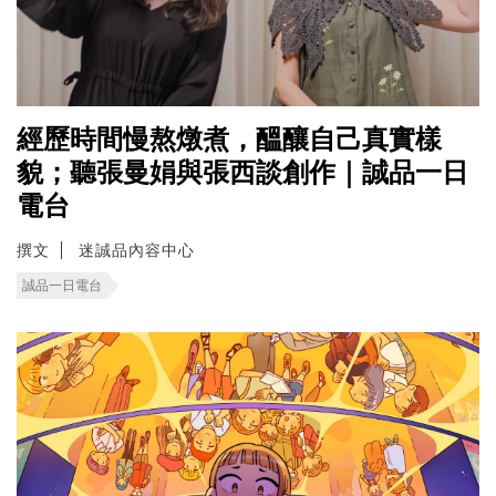
經歷時間慢熬燉煮，醞釀自己真實樣
貌；聽張曼娟與張西談創作｜誠品一日
電台
撰文
迷誠品內容中心
誠品一日電台