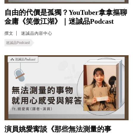
自由的代價是孤獨？YouTuber拿拿摳聊
金庸《笑傲江湖》｜迷誠品Podcast
撰文
迷誠品內容中心
迷誠品Podcast
演員姚愛寗談《那些無法測量的事