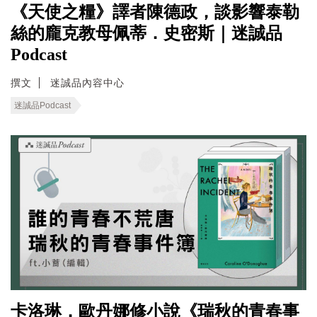
《天使之糧》譯者陳德政，談影響泰勒
絲的龐克教母佩蒂．史密斯｜迷誠品
Podcast
撰文
迷誠品內容中心
迷誠品Podcast
卡洛琳．歐丹娜修小說《瑞秋的青春事