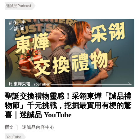
迷誠品Podcast
聖誕交換禮物靈感！采翎東燁「誠品禮
物節」千元挑戰，挖掘最實用有梗的驚
喜｜迷誠品 YouTube
撰文
迷誠品內容中心
YouTube