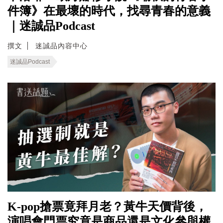
件簿》在最壞的時代，找尋青春的意義
｜迷誠品Podcast
撰文
迷誠品內容中心
迷誠品Podcast
K-pop搶票竟拜月老？黃牛天價背後，
演唱會門票究竟是商品還是文化參與權