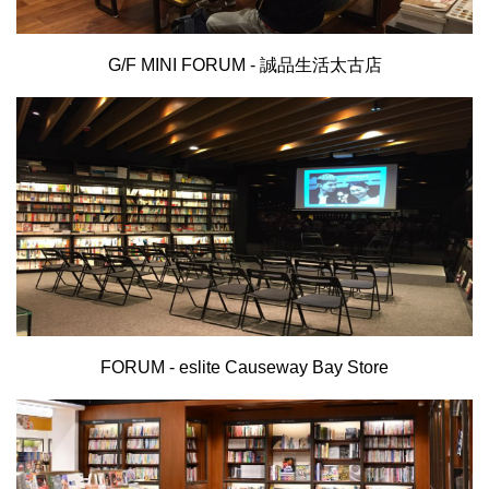
G/F MINI FORUM - 誠品生活太古店
FORUM - eslite Causeway Bay Store