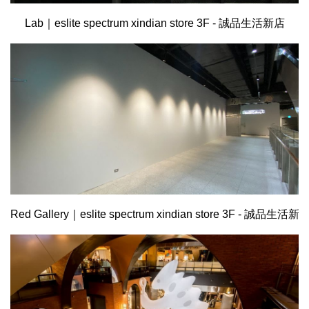
Lab｜eslite spectrum xindian store 3F - 誠品生活新店
Red Gallery｜eslite spectrum xindian store 3F - 誠品生活新