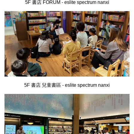
5F 書店 FORUM - eslite spectrum nanxi
5F 書店 兒童書區 - eslite spectrum nanxi