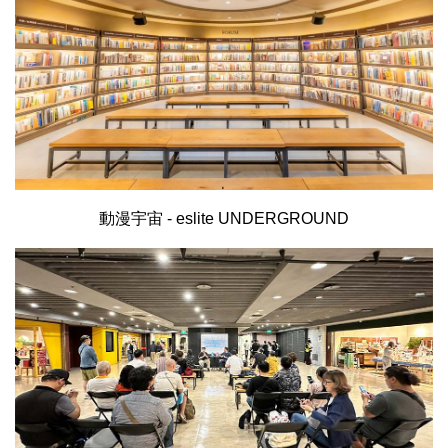
動漫宇宙 - eslite UNDERGROUND