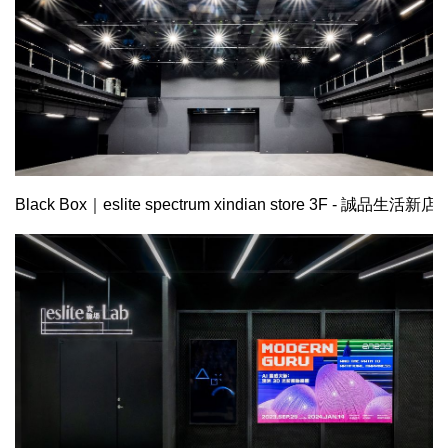
Black Box｜eslite spectrum xindian store 3F - 誠品生活新店