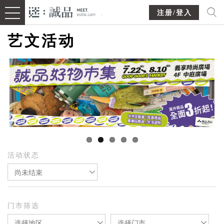
注册/登入
艺文活动
活动状态
尚未结束
门市筛选
选择地区
选择门市