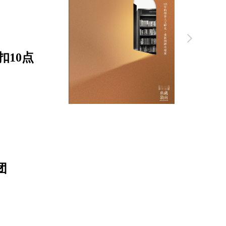
扣10点
团