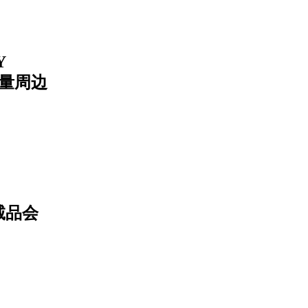
Y
限量周边
诚品会